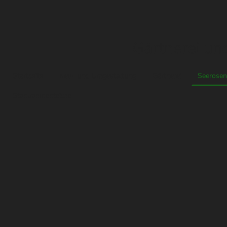
Gärtnerei und Gart
Startseite
Neu- und Umgestaltung
Gärtnerei
Seerosen
Stahlrahmenteiche