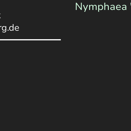
Nymphaea "
k
g.de